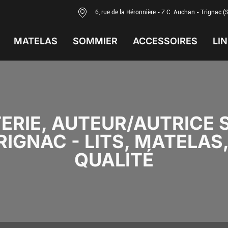
6, rue de la Héronnière - Z.C. Auchan - Trignac (
MATELAS
SOMMIER
ACCESSOIRES
LIN
TERIE, AUTEUR/AUTRICE 
TRIGNAC - LITS, MATELA
QUALITÉ